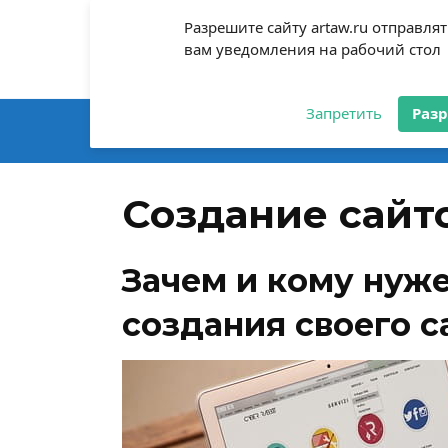
Skip
Разрешите сайту artaw.ru отправля
Блог Алексея
to
вам уведомления на рабочий стол
content
Все секреты в простом формате
Запретить
Раз
Главная
Все статьи
Контакты
Создание сайт
Зачем и кому нуж
создания своего с