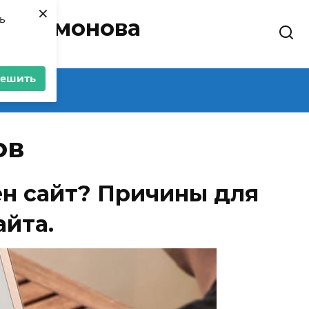
×
ть
 Артамонова
решить
ов
ен сайт? Причины для
айта.